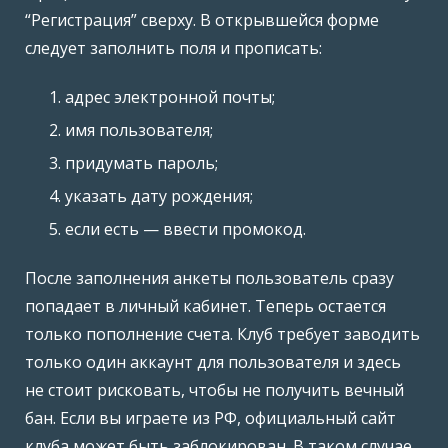
“Регистрация” сверху. В открывшейся форме
следует заполнить поля и прописать:
адрес электронной почты;
имя пользователя;
придумать пароль;
указать дату рождения;
если есть — ввести промокод.
После заполнения анкеты пользователь сразу
попадает в личный кабинет. Теперь остается
только пополнение счета. Клуб требует заводить
только один аккаунт для пользователя и здесь
не стоит рисковать, чтобы не получить вечный
бан. Если вы играете из РФ, официальный сайт
клуба может быть заблокирован. В таком случае