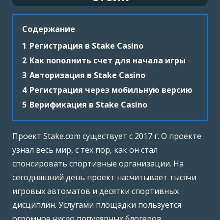
Содержание
1
Регистрация в Stake Casino
2
Как пополнить счет для начала игры
3
Авторизация в Stake Casino
4
Регистрация через мобильную версию
5
Верификация в Stake Casino
Проект Stake.com существует с 2017 г. О проекте
узнал весь мир, с тех пор, как он стал
спонсировать спортивные организации. На
сегодняшний день проект насчитывает тысячи
игровых автоматов и десятки спортивных
дисциплин. Услугами площадки пользуется
огромное число популярных блогеров.