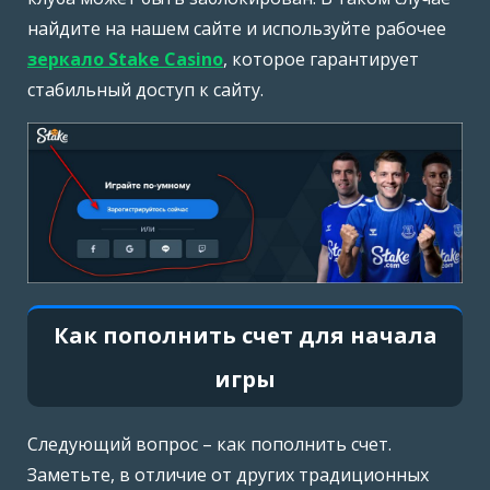
найдите на нашем сайте и используйте рабочее
зеркало Stake Casino
, которое гарантирует
стабильный доступ к сайту.
Как пополнить счет для начала
игры
Следующий вопрос – как пополнить счет.
Заметьте, в отличие от других традиционных