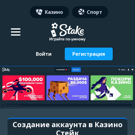
Казино
Спорт
Войти
Регистрация
Создание аккаунта в Казино
Стейк